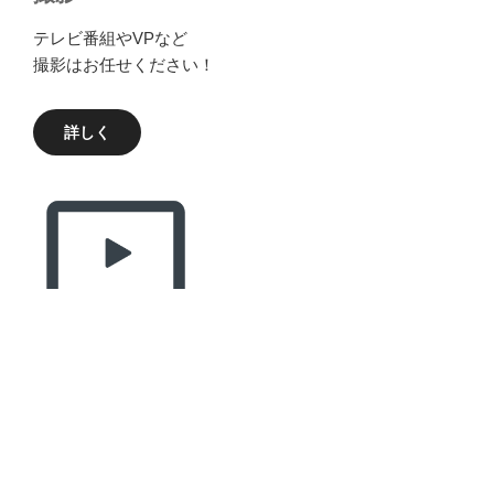
テレビ番組やVPなど
撮影はお任せください！
詳しく
制作
会社のYouTubeをやってみたい！
webCMを作ってみたい！など
なんでもご相談ください！