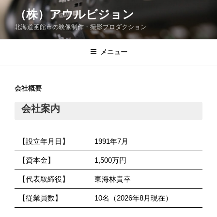
コ
（株）アウルビジョン
ン
北海道函館市の映像制作・撮影プロダクション
テ
ン
ツ
メニュー
へ
ス
キ
会社概要
ッ
会社案内
プ
【設立年月日】
1991年7月
【資本金】
1,500万円
【代表取締役】
東海林貴幸
【従業員数】
10名（2026年8月現在）