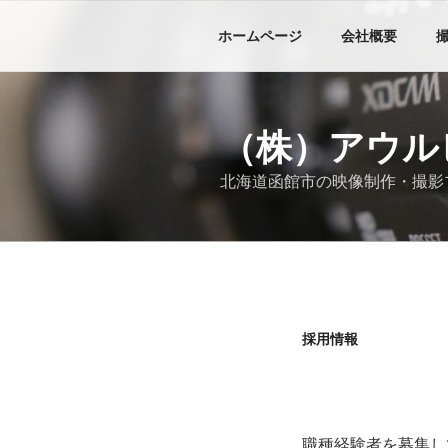
コ
ン
ホームページ
会社概要
テ
ン
ツ
へ
（株）アウル
ス
キ
北海道函館市の映像制作・撮影
ッ
プ
採用情報
職種経験者を募集し