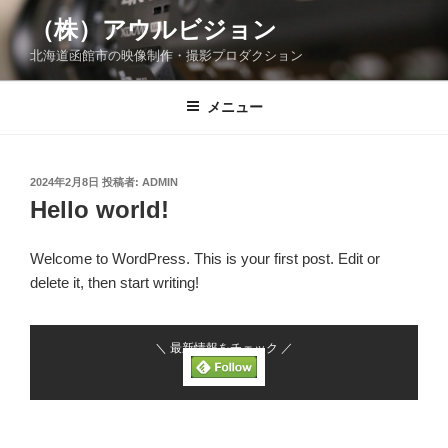
コ
（株）アウルビジョン
ン
北海道函館市の映像制作・撮影プロダクション
テ
ン
ツ
メニュー
へ
ス
キ
投
2024年2月8日
投稿者:
ADMIN
稿
ッ
Hello world!
日:
プ
Welcome to WordPress. This is your first post. Edit or
delete it, then start writing!
＼ 最新情報をチェック ／